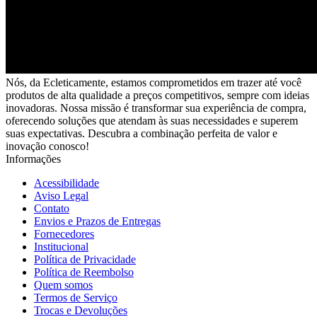
Nós, da Ecleticamente, estamos comprometidos em trazer até você
produtos de alta qualidade a preços competitivos, sempre com ideias
inovadoras. Nossa missão é transformar sua experiência de compra,
oferecendo soluções que atendam às suas necessidades e superem
suas expectativas. Descubra a combinação perfeita de valor e
inovação conosco!
Informações
Acessibilidade
Aviso Legal
Contato
Envios e Prazos de Entregas
Fornecedores
Institucional
Política de Privacidade
Política de Reembolso
Quem somos
Termos de Serviço
Trocas e Devoluções