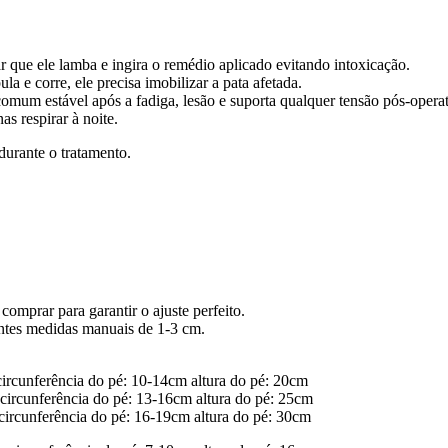
ar que ele lamba e ingira o remédio aplicado evitando intoxicação.
a e corre, ele precisa imobilizar a pata afetada.
comum estável após a fadiga, lesão e suporta qualquer tensão pós-operat
s respirar à noite.
durante o tratamento.
omprar para garantir o ajuste perfeito.
entes medidas manuais de 1-3 cm.
ircunferência do pé: 10-14cm altura do pé: 20cm
ircunferência do pé: 13-16cm altura do pé: 25cm
ircunferência do pé: 16-19cm altura do pé: 30cm