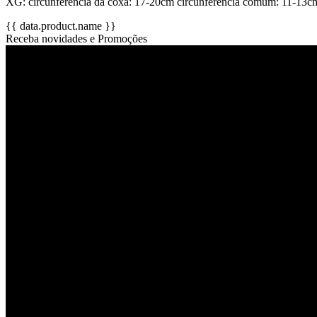
XG: circunferência da coxa: 17-20cm circunferência comum: 11-13cm
{{ data.product.name }}
Receba novidades e Promoções