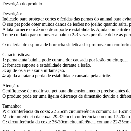
Descrição do produto
Descrição:
Indicado para proteger cortes e feridas das pernas do animal para evit
O seu pet pode obter muitos danos de lesões no joelho quando salta, pul
A tala fornece o máximo de suporte e estabilidade. Ajuda com artrite 
Tome cuidado para remover a bainha 2-3 vezes por dia e deixe as perna
O material de espuma de borracha sintética sbr promove um conforto 
Características:
1: perna cinta bainha pode curar a dor causada por lesão ou cirurgia.
2: fornece suporte e estabilidade durante a lesão.
3: ajude-os a relaxar a inflamação.
4: ajuda a tratar a perda de estabilidade causada pela artrite.
Atenção:
Certifique-se de medir seu pet para dimensionamento preciso antes de c
O produto pode ter uma ligeira diferença de dimensão devido a difer
Tamanho:
P: circunferência da coxa: 22-25cm circunferência comum: 13-16cm c
M: circunferência da coxa: 29-32cm circunferência comum: 17-20cm c
G: circunferência da coxa: 36-39cm circunferência comum: 22-25cm c