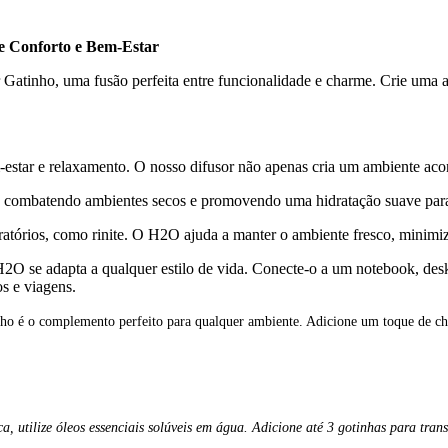
onforto e Bem-Estar
tinho, uma fusão perfeita entre funcionalidade e charme. Crie uma atm
star e relaxamento. O nosso difusor não apenas cria um ambiente acon
, combatendo ambientes secos e promovendo uma hidratação suave para 
atórios, como rinite. O H2O ajuda a manter o ambiente fresco, minimiza
 se adapta a qualquer estilo de vida. Conecte-o a um notebook, desktop
os e viagens.
ho é o complemento perfeito para qualquer ambiente. Adicione um toque de ch
, utilize óleos essenciais solúveis em água. Adicione até 3 gotinhas para tran