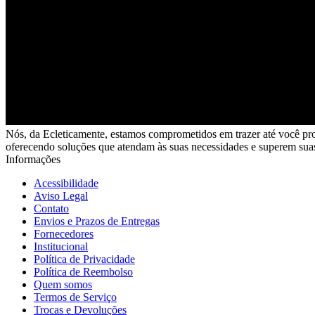
Nós, da Ecleticamente, estamos comprometidos em trazer até você pro
oferecendo soluções que atendam às suas necessidades e superem suas
Informações
Acessibilidade
Aviso Legal
Contato
Envios e Prazos de Entregas
Fornecedores
Institucional
Política de Privacidade
Política de Reembolso
Quem somos
Termos de Serviço
Trocas e Devoluções